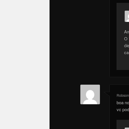
Am
O 
ól
ca
Robson
boa noi
vc pod