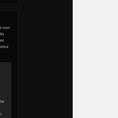
al com
ito
ões
stica
lar
m