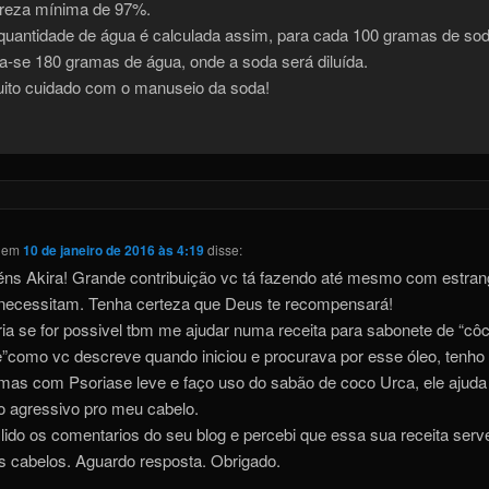
reza mínima de 97%.
quantidade de água é calculada assim, para cada 100 gramas de so
a-se 180 gramas de água, onde a soda será diluída.
ito cuidado com o manuseio da soda!
em
10 de janeiro de 2016 às 4:19
disse:
ns Akira! Grande contribuição vc tá fazendo até mesmo com estran
necessitam. Tenha certeza que Deus te recompensará!
ia se for possivel tbm me ajudar numa receita para sabonete de “cô
”como vc descreve quando iniciou e procurava por esse óleo, tenho
mas com Psoriase leve e faço uso do sabão de coco Urca, ele ajuda
o agressivo pro meu cabelo.
lido os comentarios do seu blog e percebi que essa sua receita serv
s cabelos. Aguardo resposta. Obrigado.