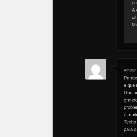
pu
A 
us
Mu
Amilton
Parabé
e que 
Gostar
grande
proble
é muit
Tenho 
para o