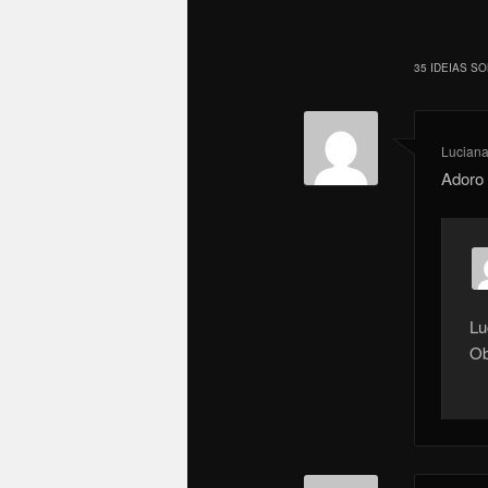
35 IDEIAS SO
Lucian
Adoro 
Lu
Ob