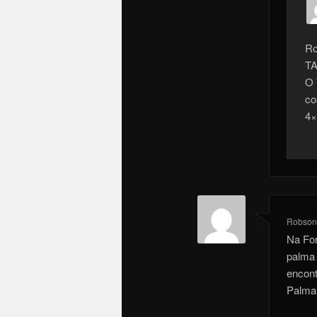
Ro
TA
O 
co
4×
Robson
Na For
palma 
encont
Palma 