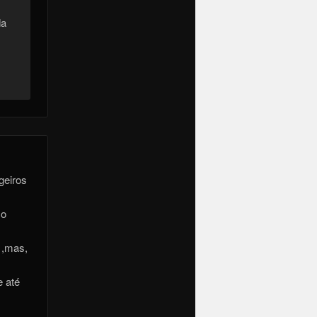
da
geiros
co
 ,mas,
e até