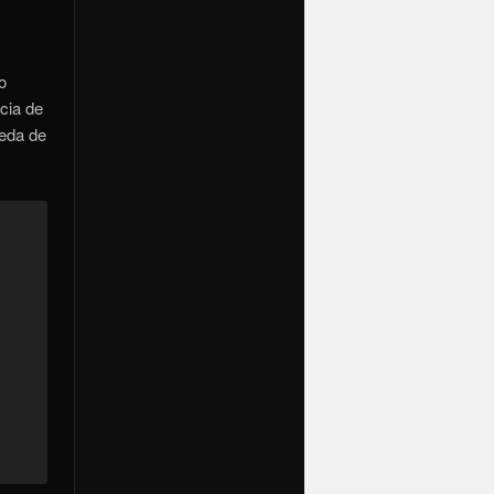
o
cia de
ueda de