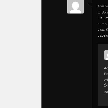
Adriane 
Oi Aki
Fiz um
curso.
vida. 
cabelo
Ad
Pr
vá
Ól
pa