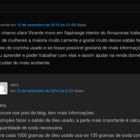
icente
em
12 de setembro de 2015 às 21:09
disse:
 chamo clara Vicente moro em Itapiranga interior do Amazonas trab
 de mulheres a maioria muito carrente e gostei muito desse sabão fe
eo de cozinha usado e se fosse possível gostaria de mais informaç
u aprender e poder trabalhar com elas e assim ajudar na renda domé
cuidar do meio ambiente.
akira
em
13 de setembro de 2015 às 6:25
disse:
ara,
ocure nos post do blog, tem mais informações.
simples fazer o sabão de óleo usado, a parte mais importante é calcu
quantidade de soda necessária.
ra cada 1000 gramas de óleo usado usa-se 135 gramas de soda co