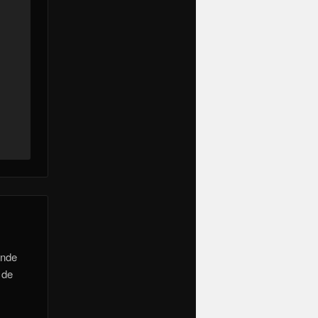
e
onde
 de