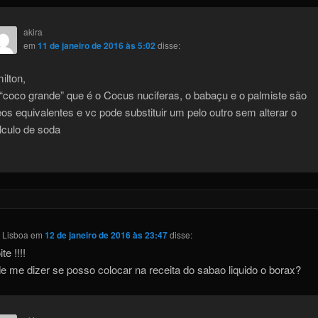
akira
em
11 de janeiro de 2016 às 5:02
disse:
ilton,
“coco grande” que é o Cocus nuciferas, o babaçu e o palmiste são
eos equivalentes e vc pode substituir um pelo outro sem alterar o
lculo de soda
 Lisboa
em
12 de janeiro de 2016 às 23:47
disse:
te !!!!
e me dizer se posso colocar na receita do sabao liquido o borax?