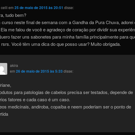
celli
em
25 de maio de 2015 às 20:51
disse:
ra, tudo bem?
 curso neste final de semana com a Gandha da Pura Chuva, adorei 
 Ela me falou de você e agradeço de coração por dividir sua experiên
Quero fazer uns sabonetes para minha família principalmente para q
 rsrs. Você têm uma dica do que posso usar? Muito obrigada.
akira
em
26 de maio de 2015 às 5:33
disse:
riane,
odutos para patologias de cabelos precisa ser testados, depende de
rios fatores e cada caso é um caso.
eos medicinais, andiroba, copaíba e neem poderiam ser o ponto de
rtida