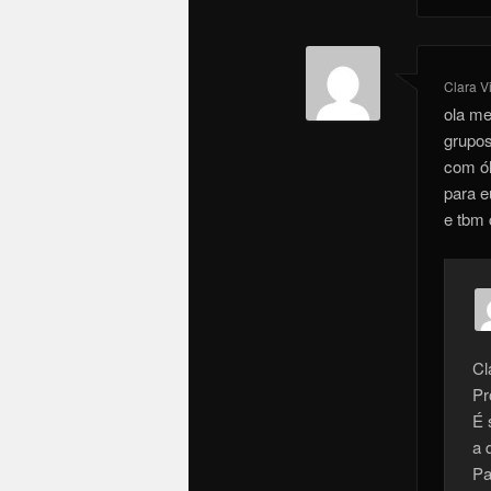
Clara V
ola me
grupos
com ól
para e
e tbm 
Cl
Pr
É 
a 
Pa