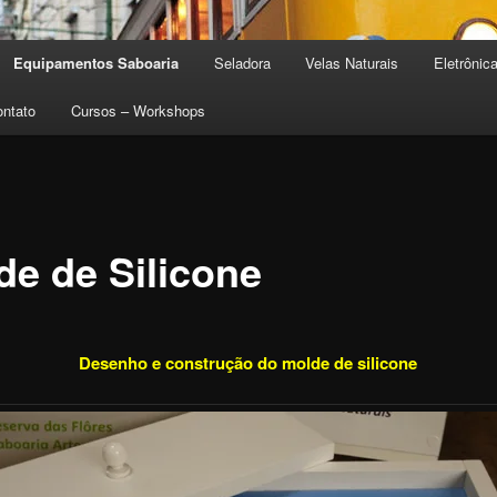
Equipamentos Saboaria
Seladora
Velas Naturais
Eletrônic
pal
ndário
ontato
Cursos – Workshops
de de Silicone
Desenho e construção do molde de silicone