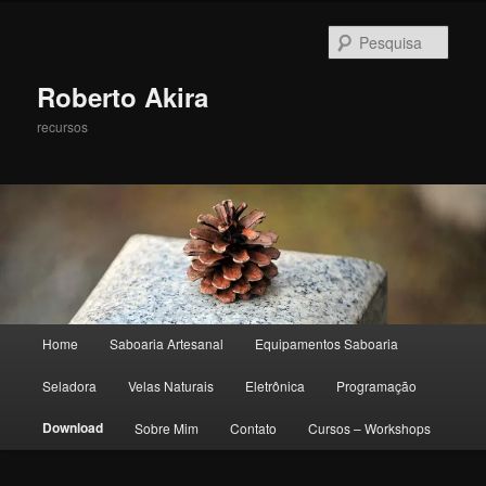
Pesqu
Roberto Akira
recursos
Menu principal
Home
Saboaria Artesanal
Equipamentos Saboaria
Pular para o conteúdo principal
Pular para o conteúdo secundário
Seladora
Velas Naturais
Eletrônica
Programação
Download
Sobre Mim
Contato
Cursos – Workshops