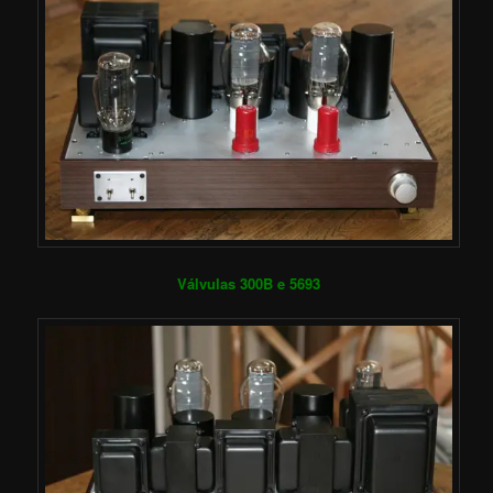
Válvulas 300B e 5693