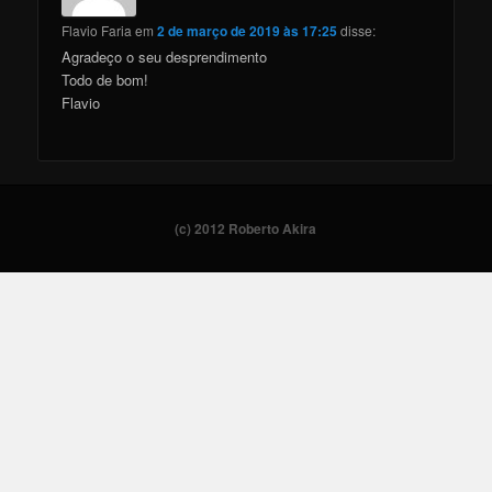
Flavio Faria
em
2 de março de 2019 às 17:25
disse:
Agradeço o seu desprendimento
Todo de bom!
Flavio
(c) 2012 Roberto Akira