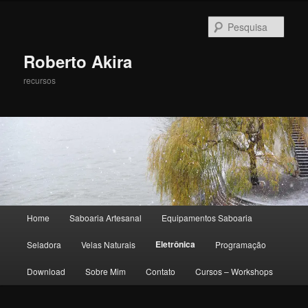
Pesqu
Roberto Akira
recursos
Menu principal
Home
Saboaria Artesanal
Equipamentos Saboaria
Pular para o conteúdo principal
Pular para o conteúdo secundário
Eletrônica
Seladora
Velas Naturais
Programação
Download
Sobre Mim
Contato
Cursos – Workshops