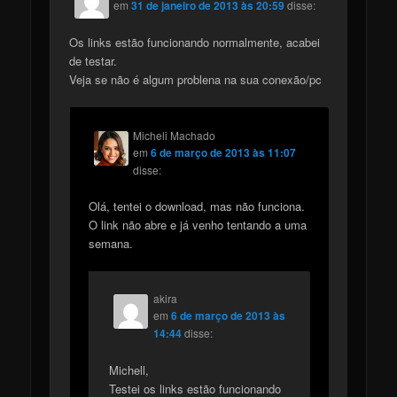
em
31 de janeiro de 2013 às 20:59
disse:
Os links estão funcionando normalmente, acabei
de testar.
Veja se não é algum problena na sua conexão/pc
Micheli Machado
em
6 de março de 2013 às 11:07
disse:
Olá, tentei o download, mas não funciona.
O link não abre e já venho tentando a uma
semana.
akira
em
6 de março de 2013 às
14:44
disse:
Michell,
Testei os links estão funcionando