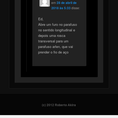
em
28 de abril de
2018 às 5:33
disse:
Ed,
Abre um furo no parafuso
no sentido longitudinal e
depois uma rosca
transversal para um
parafuso arlen, que vai
prender o fio de aço
(c) 2012 Roberto Akira