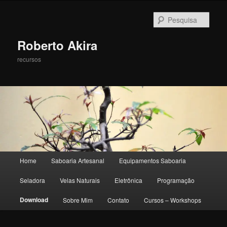
Pesqu
Roberto Akira
recursos
Menu principal
Home
Saboaria Artesanal
Equipamentos Saboaria
Pular para o conteúdo principal
Pular para o conteúdo secundário
Seladora
Velas Naturais
Eletrônica
Programação
Download
Sobre Mim
Contato
Cursos – Workshops