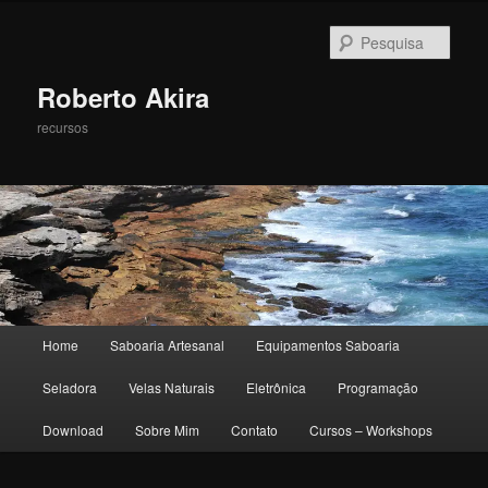
Pesqu
Roberto Akira
recursos
Menu principal
Home
Saboaria Artesanal
Equipamentos Saboaria
Pular para o conteúdo principal
Pular para o conteúdo secundário
Seladora
Velas Naturais
Eletrônica
Programação
Download
Sobre Mim
Contato
Cursos – Workshops