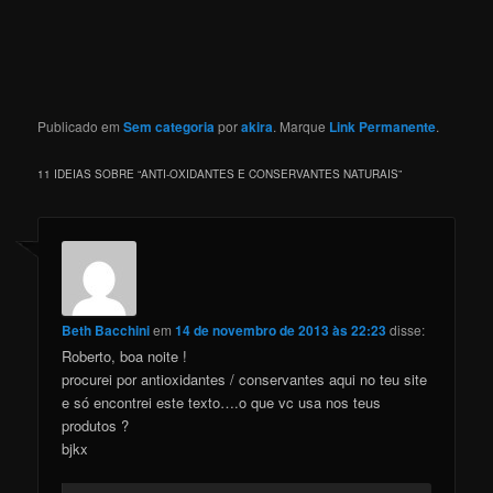
Publicado em
Sem categoria
por
akira
. Marque
Link Permanente
.
11 IDEIAS SOBRE “
ANTI-OXIDANTES E CONSERVANTES NATURAIS
”
Beth Bacchini
em
14 de novembro de 2013 às 22:23
disse:
Roberto, boa noite !
procurei por antioxidantes / conservantes aqui no teu site
e só encontrei este texto….o que vc usa nos teus
produtos ?
bjkx