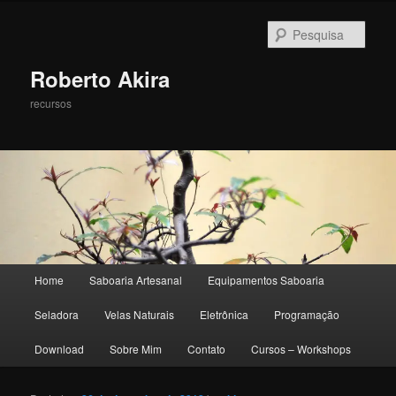
Pesqu
Roberto Akira
recursos
Menu principal
Home
Saboaria Artesanal
Equipamentos Saboaria
Pular para o conteúdo principal
Pular para o conteúdo secundário
Seladora
Velas Naturais
Eletrônica
Programação
Download
Sobre Mim
Contato
Cursos – Workshops