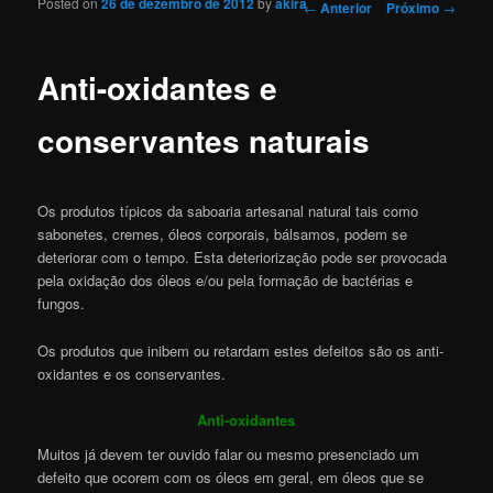
Posted on
26 de dezembro de 2012
by
akira
Navegação de Posts
←
Anterior
Próximo
→
Anti-oxidantes e
conservantes naturais
Os produtos típicos da saboaria artesanal natural tais como
sabonetes, cremes, óleos corporais, bálsamos, podem se
deteriorar com o tempo. Esta deteriorização pode ser provocada
pela oxidação dos óleos e/ou pela formação de bactérias e
fungos.
Os produtos que inibem ou retardam estes defeitos são os anti-
oxidantes e os conservantes.
Anti-oxidantes
Muitos já devem ter ouvido falar ou mesmo presenciado um
defeito que ocorem com os óleos em geral, em óleos que se