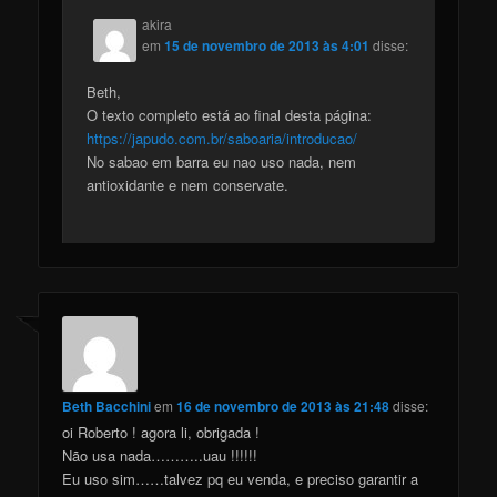
akira
em
15 de novembro de 2013 às 4:01
disse:
Beth,
O texto completo está ao final desta página:
https://japudo.com.br/saboaria/introducao/
No sabao em barra eu nao uso nada, nem
antioxidante e nem conservate.
Beth Bacchini
em
16 de novembro de 2013 às 21:48
disse:
oi Roberto ! agora li, obrigada !
Não usa nada………..uau !!!!!!
Eu uso sim……talvez pq eu venda, e preciso garantir a