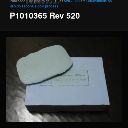
Publicado
3 de janeiro de 2013
às
520 × 380
em
Durabilidade no
Navega
uso do sabonete cold process
P1010365 Rev 520
imag