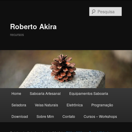
Pesqu
Roberto Akira
recursos
Menu principal
Home
Saboaria Artesanal
Equipamentos Saboaria
Pular para o conteúdo principal
Pular para o conteúdo secundário
Seladora
Velas Naturais
Eletrônica
Programação
Download
Sobre Mim
Contato
Cursos – Workshops