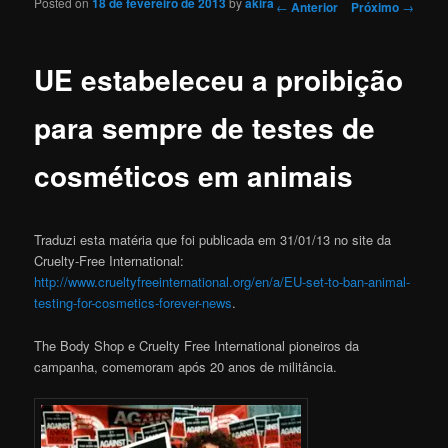
Posted on
18 de fevereiro de 2013
by
akira
Navegação de Posts
←
Anterior
Próximo
→
UE estabeleceu a proibição
para sempre de testes de
cosméticos em animais
Traduzi esta matéria que foi publicada em 31/01/13 no site da
Cruelty-Free International:
http://www.crueltyfreeinternational.org/en/a/EU-set-to-ban-animal-
testing-for-cosmetics-forever-news
.
The Body Shop e Cruelty Free International pioneiros da
campanha, comemoram após 20 anos de militância.