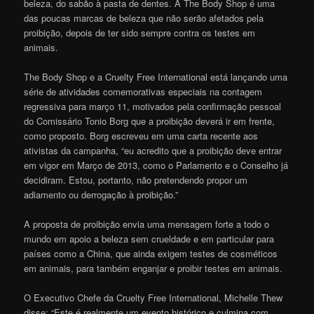
beleza, do sabão à pasta de dentes. A The Body Shop é uma
das poucas marcas de beleza que não serão afetados pela
proibição, depois de ter sido sempre contra os testes em
animais.
The Body Shop e a Cruelty Free International está lançando uma
série de atividades comemorativas especiais na contagem
regressiva para março 11, motivados pela confirmação pessoal
do Comissário Tonio Borg que a proibição deverá ir em frente,
como proposto. Borg escreveu em uma carta recente aos
ativistas da campanha, “eu acredito que a proibição deve entrar
em vigor em Março de 2013, como o Parlamento e o Conselho já
decidiram. Estou, portanto, não pretendendo propor um
adiamento ou derrogação à proibição.”
A proposta de proibição envia uma mensagem forte a todo o
mundo em apoio a beleza sem crueldade e em particular para
países como a China, que ainda exigem testes de cosméticos
em animais, para também enganjar e proibir testes em animais.
O Executivo Chefe da Cruelty Free International, Michelle Thew
disse: “Este é realmente um evento histórico e culmina com