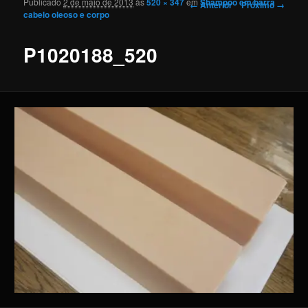
Publicado
2 de maio de 2013
às
520 × 347
em
Shampoo em barra
Navegação de imagens
← Anterior
Próximo →
cabelo oleoso e corpo
P1020188_520