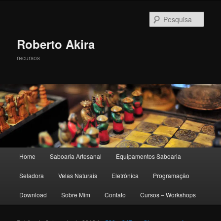
Pesqu
Roberto Akira
recursos
Menu principal
Home
Saboaria Artesanal
Equipamentos Saboaria
Pular para o conteúdo principal
Pular para o conteúdo secundário
Seladora
Velas Naturais
Eletrônica
Programação
Download
Sobre Mim
Contato
Cursos – Workshops