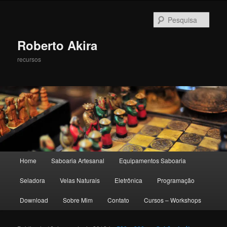
Pesqu
Roberto Akira
recursos
Menu principal
Home
Saboaria Artesanal
Equipamentos Saboaria
Pular para o conteúdo principal
Pular para o conteúdo secundário
Seladora
Velas Naturais
Eletrônica
Programação
Download
Sobre Mim
Contato
Cursos – Workshops