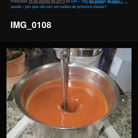
Publicado
16 de agosto de 2013
às
520 × 390
em
Sabão de óleo
Navegação de imagens
← Anterior
Próximo →
usado – por que não ser um sabão de primeira classe?
IMG_0108