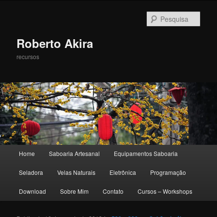
Pesqu
Roberto Akira
recursos
Menu principal
Home
Saboaria Artesanal
Equipamentos Saboaria
Pular para o conteúdo principal
Pular para o conteúdo secundário
Seladora
Velas Naturais
Eletrônica
Programação
Download
Sobre Mim
Contato
Cursos – Workshops