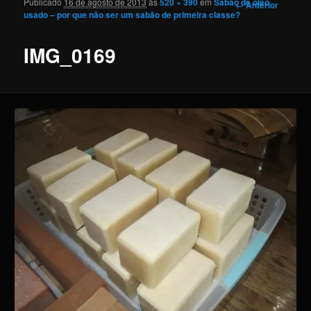
Publicado
16 de agosto de 2013
às
520 × 390
em
Sabão de óleo
Navegação
← Anterior
usado – por que não ser um sabão de primeira classe?
de imagens
IMG_0169