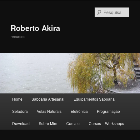
Pesqu
Roberto Akira
recursos
Menu principal
Home
Saboaria Artesanal
Equipamentos Saboaria
Pular para o conteúdo principal
Pular para o conteúdo secundário
Seladora
Velas Naturais
Eletrônica
Programação
Download
Sobre Mim
Contato
Cursos – Workshops