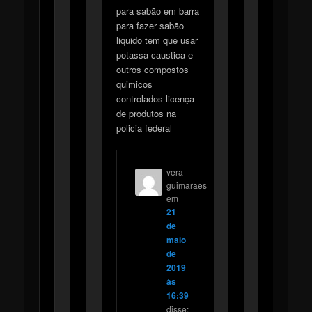
para sabão em barra
para fazer sabão
liquido tem que usar
potassa caustica e
outros compostos
quimicos
controlados licença
de produtos na
policia federal
vera
guimaraes
em
21
de
maio
de
2019
às
16:39
disse: