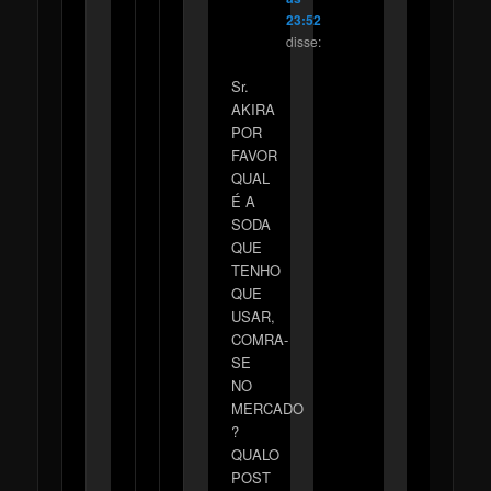
23:52
disse:
Sr.
AKIRA
POR
FAVOR
QUAL
É A
SODA
QUE
TENHO
QUE
USAR,
COMRA-
SE
NO
MERCADO
?
QUALO
POST