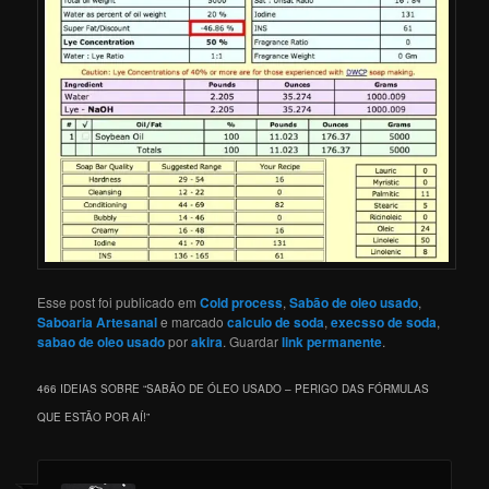
Esse post foi publicado em
Cold process
,
Sabão de oleo usado
,
Saboaria Artesanal
e marcado
calculo de soda
,
execsso de soda
,
sabao de oleo usado
por
akira
. Guardar
link permanente
.
466 IDEIAS SOBRE “
SABÃO DE ÓLEO USADO – PERIGO DAS FÓRMULAS
QUE ESTÃO POR AÍ!
”