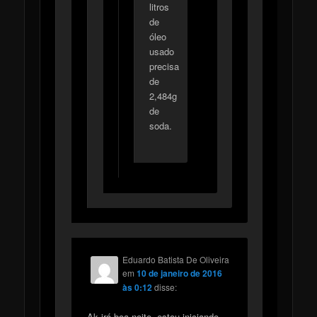
litros
de
óleo
usado
precisa
de
2,484g
de
soda.
Eduardo Batista De Oliveira
em
10 de janeiro de 2016
às 0:12
disse:
Ak irá boa noite, estou iniciando