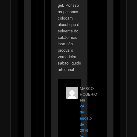
gel. Porisso
as pessoas
colocam
álcool que é
solvente do
sabão mas
isso não
produz o
verdadeiro
sabão liquido
artesanal
MARCO
ROGERIO
em
24
de
agosto
de
2016
às