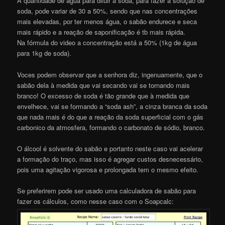
A quantidade de água para diluir a soda, para fazer a solução de
soda, pode variar de 30 a 50%, sendo que nas concentrações
mais elevadas, por ter menos água, o sabão endurece e seca
mais rápido e a reação de saponificação é tb mais rápida.
Na fórmula do video a concentração está a 50% (1kg de água
para 1kg de soda).
Voces podem observar que a senhora diz, ingenuamente, que o
sabão dela à medida que vai secando vai se tornando mais
branco! O excesso de soda é tão grande que à medida que
envelhece, vai se formando a “soda ash”, a cinza branca da soda
que nada mais é do que a reação da soda superficial com o gás
carbonico da atmosfera, formando o carbonato de sódio, branco.
O álcool é solvente do sabão e portanto neste caso vai acelerar
a formação do traço, mas isso é agregar custos desnecessário,
pois uma agitação vigorosa e prolongada tem o mesmo efeito.
Se preferirem pode ser usado uma calculadora de sabão para
fazer os cálculos, como nesse caso com o Soapcalc: