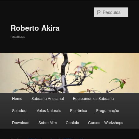
Pesqu
Roberto Akira
recursos
Menu principal
Home
Saboaria Artesanal
Equipamentos Saboaria
Pular para o conteúdo principal
Pular para o conteúdo secundário
Seladora
Velas Naturais
Eletrônica
Programação
Download
Sobre Mim
Contato
Cursos – Workshops