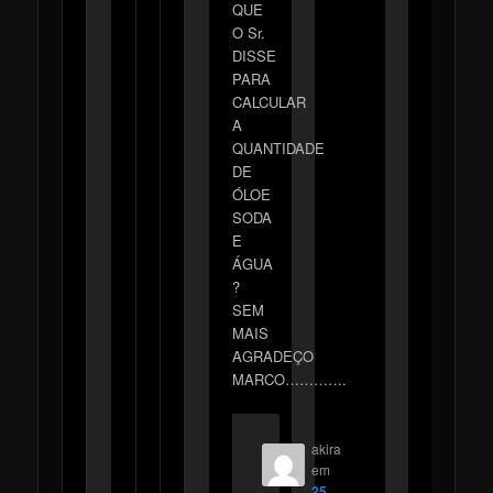
QUE
O Sr.
DISSE
PARA
CALCULAR
A
QUANTIDADE
DE
ÓLOE
SODA
E
ÁGUA
?
SEM
MAIS
AGRADEÇO
MARCO………….
akira
em
25