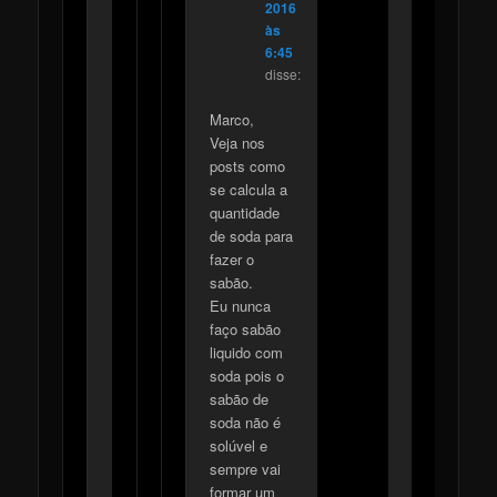
2016
às
6:45
disse:
Marco,
Veja nos
posts como
se calcula a
quantidade
de soda para
fazer o
sabão.
Eu nunca
faço sabão
liquido com
soda pois o
sabão de
soda não é
solúvel e
sempre vai
formar um