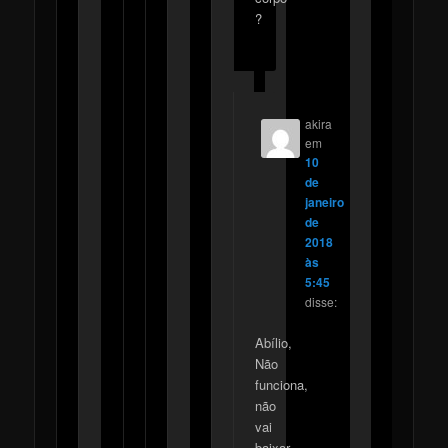
?
akira
em
10
de
janeiro
de
2018
às
5:45
disse:
Abílio,
Não
funciona,
não
vai
baixar