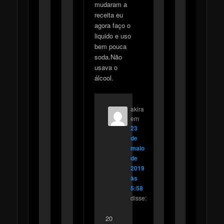
mudaram a
receita eu
agora faço o
liquido e uso
bem pouca
soda.Não
usava o
álcool.
akira
em
23
de
maio
de
2019
às
5:58
disse:
20