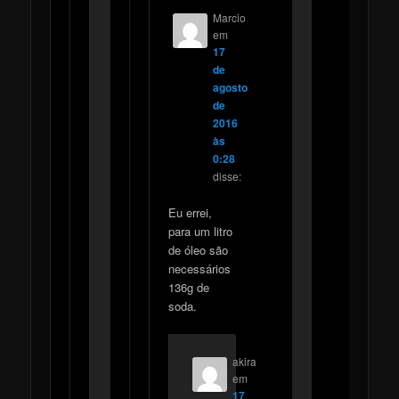
Marcio
em
17
de
agosto
de
2016
às
0:28
disse:
Eu errei,
para um litro
de óleo são
necessários
136g de
soda.
akira
em
17