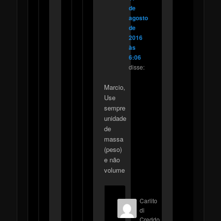
de
agosto
de
2016
às
6:06
disse:
Marcio,
Use
sempre
unidade
de
massa
(peso)
e não
volume
Carlito
di
Creddo