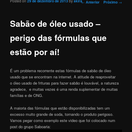
Posted on
29 de dezembro de 2013
by
akira
Navegação de Posts
←
Anterior
Próximo
→
Sabão de óleo usado –
perigo das fórmulas que
estão por aí!
É um problema recorrente estas fórmulas de sabão de óleo
usado que se encontram na internet. A atitude de reaproveitar
o óleo usado de frituras para fazer sabão é louvável, a natureza
agradece, e muitas vezes é uma renda suplementar de muitas
famílias e de ONG.
A maioria das fórmulas que estão disponibilizadas tem um
excesso muito grande de soda, tornando o produto perigoso.
Vamos pegar como exemplo este video que foi colocado num
post do grupo Saboaria: