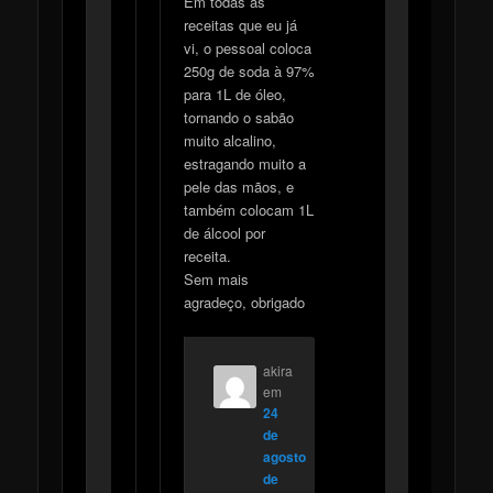
Em todas as
receitas que eu já
vi, o pessoal coloca
250g de soda à 97%
para 1L de óleo,
tornando o sabão
muito alcalino,
estragando muito a
pele das mãos, e
também colocam 1L
de álcool por
receita.
Sem mais
agradeço, obrigado
akira
em
24
de
agosto
de