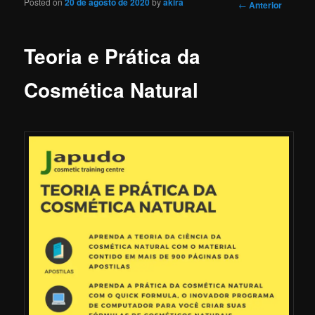
Posted on
20 de agosto de 2020
by
akira
Navegação
←
Anterior
de Posts
Teoria e Prática da
Cosmética Natural