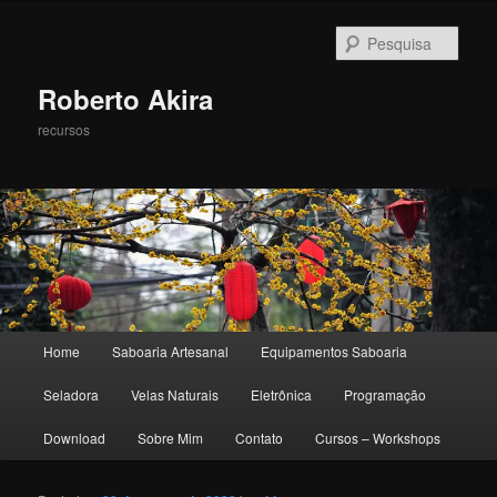
Pesqu
Roberto Akira
recursos
Menu principal
Home
Saboaria Artesanal
Equipamentos Saboaria
Pular para o conteúdo principal
Pular para o conteúdo secundário
Seladora
Velas Naturais
Eletrônica
Programação
Download
Sobre Mim
Contato
Cursos – Workshops