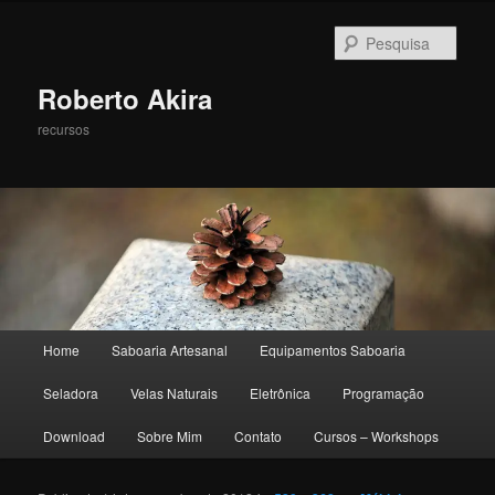
Pesqu
Roberto Akira
recursos
Menu principal
Home
Saboaria Artesanal
Equipamentos Saboaria
Pular para o conteúdo principal
Pular para o conteúdo secundário
Seladora
Velas Naturais
Eletrônica
Programação
Download
Sobre Mim
Contato
Cursos – Workshops