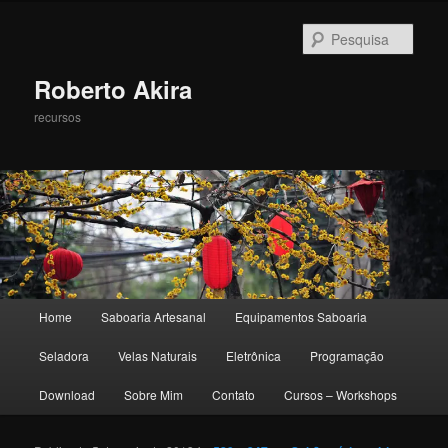
Pesqu
Roberto Akira
recursos
Menu principal
Home
Saboaria Artesanal
Equipamentos Saboaria
Pular para o conteúdo principal
Pular para o conteúdo secundário
Seladora
Velas Naturais
Eletrônica
Programação
Download
Sobre Mim
Contato
Cursos – Workshops