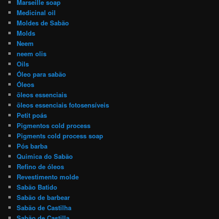
Marseille soap
Medicinal oil
Moldes de Sabão
Molds
Neem
neem olis
Oils
Óleo para sabão
Óleos
öleos essenciais
öleos essenciais fotosensíveis
Petit poás
Pigmentos cold process
Pigments cold process soap
Pós barba
Quimica do Sabão
Refino de óleos
Revestimento molde
Sabão Batido
Sabão de barbear
Sabão de Castilha
Sabão de Castilla