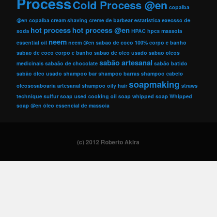
Process
Cold Process @en
copaiba
@en
copaíba
cream shaving
creme de barbear
estatistica
execsso de
hot process
hot process @en
soda
HPAC
hpcs
massoia
neem
essential oil
neem @en
sabao de coco 100% corpo e banho
sabao de coco corpo e banho
sabao de oleo usado
sabao oleos
sabão artesanal
medicinais
sabaão de chocolate
sabão batido
sabão óleo usado
shampoo bar
shampoo barras
shampoo cabelo
soapmaking
oleososaboaria artesanal
shampoo oily hair
straws
technique
sulfur soap
used cooking oil soap
whipped soap
Whipped
soap @en
óleo essencial de massoia
(c) 2012 Roberto Akira