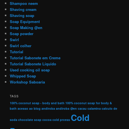
Shampoo neem
Shaving cream
Shaving soap
Soap Equipment
Soap Making @en
Soap powder
Swirl
Swirl colher
Tutorial
Tutorial Sabonete em Creme
Tutorial Sabonete Líquido
Used cooking oil soap
Whipped Soap
Workshop Saboaria
TAGS
100% coconut soap - body and bath
100% coconut soap for body &
bath
acesso ao blog
andiroba
andiroba @en
cacau
calamina
calculo de
Cold
soda
chocolate soap
cocoa
cold prcess