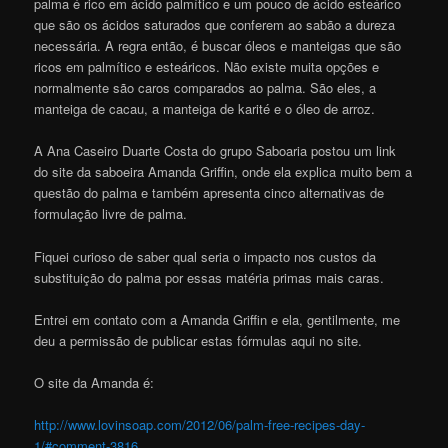
palma é rico em ácido palmítico e um pouco de ácido esteárico
que são os ácidos saturados que conferem ao sabão a dureza
necessária. A regra então, é buscar óleos e manteigas que são
ricos em palmítico e esteáricos. Não existe muita opções e
normalmente são caros comparados ao palma. São eles, a
manteiga de cacau, a manteiga de karité e o óleo de arroz.
A Ana Caseiro Duarte Costa do grupo Saboaria postou um link
do site da saboeira Amanda Griffin, onde ela explica muito bem a
questão do palma e também apresenta cinco alternativas de
formulação livre de palma.
Fiquei curioso de saber qual seria o impacto nos custos da
substituição do palma por essas matéria primas mais caras.
Entrei em contato com a Amanda Griffin e ela, gentilmente, me
deu a permissão de publicar estas fórmulas aqui no site.
O site da Amanda é:
http://www.lovinsoap.com/2012/06/palm-free-recipes-day-
1/#comment-3816