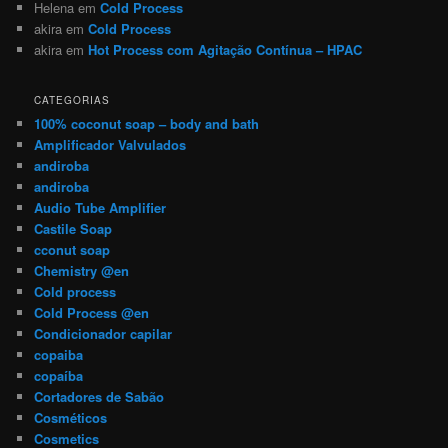
Helena
em
Cold Process
akira
em
Cold Process
akira
em
Hot Process com Agitação Contínua – HPAC
CATEGORIAS
100% coconut soap – body and bath
Amplificador Valvulados
andiroba
andiroba
Audio Tube Amplifier
Castile Soap
cconut soap
Chemistry @en
Cold process
Cold Process @en
Condicionador capilar
copaiba
copaíba
Cortadores de Sabão
Cosméticos
Cosmetics