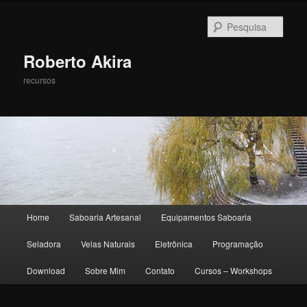
Pesqu
Roberto Akira
recursos
Menu principal
Home
Saboaria Artesanal
Equipamentos Saboaria
Pular para o conteúdo principal
Pular para o conteúdo secundário
Seladora
Velas Naturais
Eletrônica
Programação
Download
Sobre Mim
Contato
Cursos – Workshops