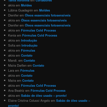
Tánia noronha
em
Cortadores
akira
em
Moldes
Lúbina Guadagnin
em
Moldes
Dienifer
em
Óleos essenciais fotosensíveis
akira
em
Óleos essenciais fotosensíveis
Dienifer
em
Óleos essenciais fotosensíveis
akira
em
Fórmulas Cold Process
Kenia
em
Fórmulas Cold Process
akira
em
Introdução
Sofia
em
Introdução
akira
em
Fórmulas
akira
em
Contato
Mandi.
em
Contato
Maíra Darllen
em
Contato
Lara
em
Fórmulas
akira
em
Contato
Maíra
em
Contato
akira
em
Fórmulas Cold Process
Ana Beatriz
em
Fórmulas Cold Process
akira
em
Sabão de óleo usado – pronto!
Elaine Cristina Colussi Angelo
em
Sabão de óleo usado –
pronto!