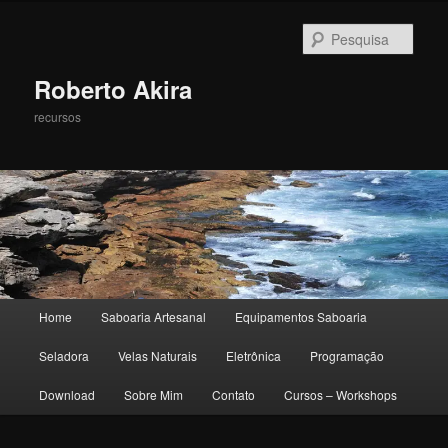
Pesqu
Roberto Akira
recursos
Menu principal
Home
Saboaria Artesanal
Equipamentos Saboaria
Pular para o conteúdo principal
Pular para o conteúdo secundário
Seladora
Velas Naturais
Eletrônica
Programação
Download
Sobre Mim
Contato
Cursos – Workshops