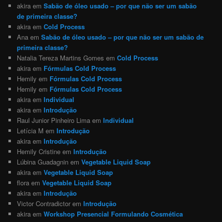
akira
em
Sabão de óleo usado – por que não ser um sabão
de primeira classe?
akira
em
Cold Process
Ana
em
Sabão de óleo usado – por que não ser um sabão de
primeira classe?
Natalia Tereza Martins Gomes
em
Cold Process
akira
em
Fórmulas Cold Process
Hemily
em
Fórmulas Cold Process
Hemily
em
Fórmulas Cold Process
akira
em
Individual
akira
em
Introdução
Raul Junior Pinheiro Lima
em
Individual
Letícia M
em
Introdução
akira
em
Introdução
Hemily Cristine
em
Introdução
Lúbina Guadagnin
em
Vegetable Liquid Soap
akira
em
Vegetable Liquid Soap
flora
em
Vegetable Liquid Soap
akira
em
Introdução
Victor Contradictor
em
Introdução
akira
em
Workshop Presencial Formulando Cosmética