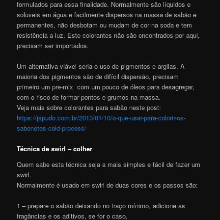
formulados para essa finalidade. Normalmente são líquidos e
soluveis em água e facilmente dispersos na massa de sabão e
permanentes, não desbotam ou mudam de cor na soda e tem
resistência a luz. Este colorantes não são encontrados por aqui,
precisam ser importados.
Um alternativa viável seria o uso de pigmentos e argilas. A
maioria dos pigmentos são de difícil dispersão, precisam
primeiro um pre-mix com um pouco de óleos para desagregar,
com o risco de formar pontos e grumos na massa.
Veja mais sobre colorantes para sabão neste post:
https://japudo.com.br/2013/01/10/o-que-usar-para-colorir-os-
sabonetes-cold-process/
Técnica de swirl – colher
Quem sabe esta técnica seja a mais simples e fácil de fazer um
swirl.
Normalmente é usado em swirl de duas cores e os passos são:
1 – prepare o sabão deixando no traço mínimo, adicione as
fragâncias e os aditivos, se for o caso,