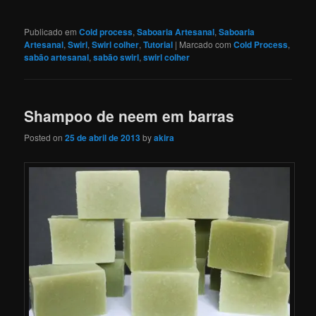
Publicado em
Cold process
,
Saboaria Artesanal
,
Saboaria
Artesanal
,
Swirl
,
Swirl colher
,
Tutorial
|
Marcado com
Cold Process
,
sabão artesanal
,
sabão swirl
,
swirl colher
Shampoo de neem em barras
Posted on
25 de abril de 2013
by
akira