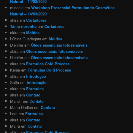
Natural – 14/03/2020
micaela
em
Workshop Presencial Formulando Cosmética
Natural – 14/03/2020
akira
em
Cortadores
Tánia noronha
em
Cortadores
akira
em
Moldes
Lúbina Guadagnin
em
Moldes
Dienifer
em
Óleos essenciais fotosensíveis
akira
em
Óleos essenciais fotosensíveis
Dienifer
em
Óleos essenciais fotosensíveis
akira
em
Fórmulas Cold Process
Kenia
em
Fórmulas Cold Process
akira
em
Introdução
Sofia
em
Introdução
akira
em
Fórmulas
akira
em
Contato
Mandi.
em
Contato
Maíra Darllen
em
Contato
Lara
em
Fórmulas
akira
em
Contato
Maíra
em
Contato
akira
em
Fórmulas Cold Process