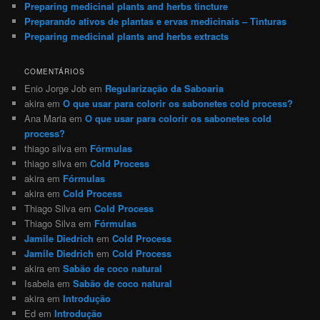
Preparing medicinal plants and herbs tincture
Preparando ativos de plantas e ervas medicinais – Tinturas
Preparing medicinal plants and herbs extracts
COMENTÁRIOS
Enio Jorge Job
em
Regularização da Saboaria
akira
em
O que usar para colorir os sabonetes cold process?
Ana Maria
em
O que usar para colorir os sabonetes cold
process?
thiago silva
em
Fórmulas
thiago silva
em
Cold Process
akira
em
Fórmulas
akira
em
Cold Process
Thiago Silva
em
Cold Process
Thiago Silva
em
Fórmulas
Jamile Diedrich
em
Cold Process
Jamile Diedrich
em
Cold Process
akira
em
Sabão de coco natural
Isabela
em
Sabão de coco natural
akira
em
Introdução
Ed
em
Introdução