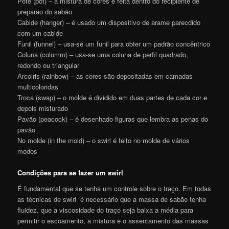
Pote (pot) – a mistura de cores é feita dentro do recipiente de
preparao do sabão
Cabide (hanger) – é usado um dispositivo de arame parecdido
com um cabide
Funil (funnel) – usa-se um funil para obter um padrão concêntrico
Coluna (columm) – usa-se uma coluna de perfil quadrado,
redondo ou triangular
Arcoiris (rainbow) – as cores são depositadas em camadas
multicoloridas
Troca (swap) – o molde é dividido em duas partes de cada cor e
depois misturado
Pavão (peacock) – é desenhado figuras que lembra as penas do
pavão
No molde (in the mold) – o swirl é feito no molde de vários
modos
Condições para se fazer um swirl
É fundamental que se tenha um controle sobre o traço. Em todas
as técnicas de swirl é necessário que a massa de sabão tenha
fluidez, que a viscosidade do traço seja baixa a média para
permitir o escoamento, a mistura e o assentamento das massas