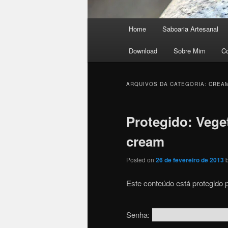
Menu principal
Home
Saboaria Artesanal
Pular para o conteúdo princi
Pular para o conteúdo secu
Download
Sobre Mim
C
ARQUIVOS DA CATEGORIA:
CREA
Protegido: Vege
cream
Posted on
26 de fevereiro de 2013
Este conteúdo está protegido p
Senha: