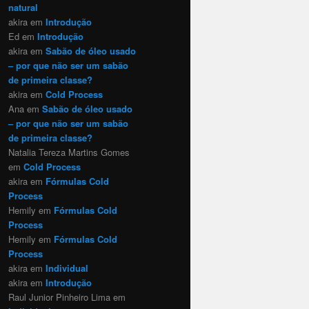
natural
akira
em
Introdução
Ed
em
Introdução
akira
em
Sabão de óleo usado
– por que não ser um sabão
de primeira classe?
akira
em
Cold Process
Ana
em
Sabão de óleo usado
– por que não ser um sabão
de primeira classe?
Natalia Tereza Martins Gomes
em
Cold Process
akira
em
Fórmulas Cold
Process
Hemily
em
Fórmulas Cold
Process
Hemily
em
Fórmulas Cold
Process
akira
em
Individual
akira
em
Introdução
Raul Junior Pinheiro Lima
em