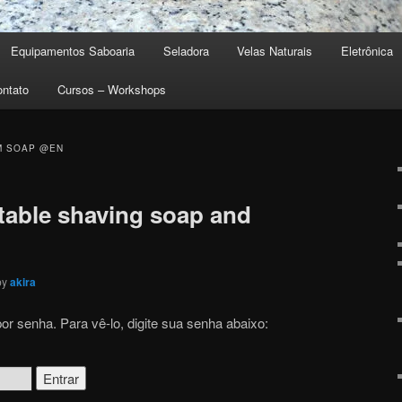
Equipamentos Saboaria
Seladora
Velas Naturais
Eletrônica
pal
ndário
ontato
Cursos – Workshops
M SOAP @EN
table shaving soap and
by
akira
or senha. Para vê-lo, digite sua senha abaixo: