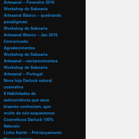
Artesanal – Fevereiro 2016
Workshop de Saboaria
Artesanal Básico – quebrando
paradigmas!
Workshop de Saboaria
Artesanal Básico – Jan 2016
Comunicado
Agradecimentos
Workshop de Saboaria
Artesanal – esclarecimentos
Workshop de Saboaria
Artesanal – Portugal
Nova loja Darluck natural
cosmetics
8 Habilidades de
sobrevivência que seus
bisavós conheciam, que
muito de nós esquecemos
Cosméticos Darluck 100%
Naturais
Linha Karité – Pré-lançamento
New packaging