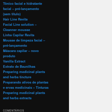
Tônico facial e hidratante
facial – pré-lançamento
(sem título)
Hair Line Revita
Facial Line solution –
Cleanner mousse
Linha Capilar Revita
Mousse de limpeza facial –
pré-lançamento
Máscara capilar – novo
produto
Vanilla Extract
Extrato de Baunilhas
Preparing medicinal plants
and herbs tincture
Preparando ativos de plantas
e ervas medicinais – Tinturas
Preparing medicinal plants
and herbs extracts
COMENTÁRIOS