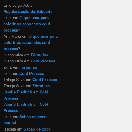
Enio Jorge Job
em
Regularização da Saboaria
akira
em
O que usar para
colorir os sabonetes cold
process?
Ana Maria
em
O que usar para
colorir os sabonetes cold
process?
thiago silva
em
Fórmulas
thiago silva
em
Cold Process
akira
em
Fórmulas
akira
em
Cold Process
Thiago Silva
em
Cold Process
Thiago Silva
em
Fórmulas
Jamile Diedrich
em
Cold
Process
Jamile Diedrich
em
Cold
Process
akira
em
Sabão de coco
natural
Isabela
em
Sabão de coco