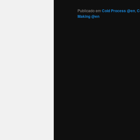
Publicado em
Cold Process @en
,
C
Making @en