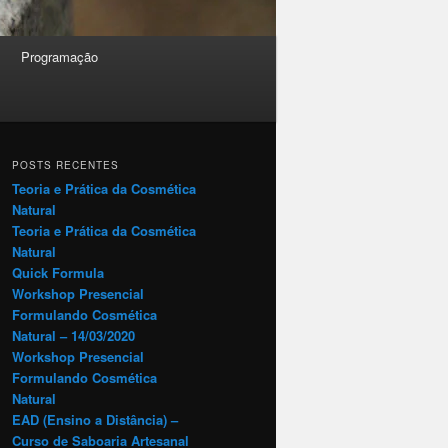
Programação
POSTS RECENTES
Teoria e Prática da Cosmética
Natural
Teoria e Prática da Cosmética
Natural
Quick Formula
Workshop Presencial
Formulando Cosmética
Natural – 14/03/2020
Workshop Presencial
Formulando Cosmética
Natural
EAD (Ensino a Distância) –
Curso de Saboaria Artesanal