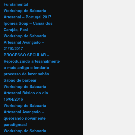
Fundamental
Workshop de Saboaria
Artesanal – Portugal 2017
Ipomea Soap – Canaã dos
Carajás, Pará
Workshop de Saboaria
Artesanal Avançado –
21/10/2017
PROCESSO SECULAR –
Reproduzindo artesanalmente
o mais antigo e lendário
processo de fazer sabão
Sabão de barbear
Workshop de Saboaria
Artesanal Básico do dia
16/04/2016
Workshop de Saboaria
Artesanal Avançado –
quebrando novamente
paradigmas!
Workshop de Saboaria